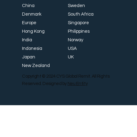
Sweden
China
South Africa
Denmark
Singapore
Europe
Philippines
Hong Kong
Norway
India
USA
Indonesia
UK
Japan
New Zealand
Copyright © 2024 CYS Global Remit. All Rights
Reserved. Designed by
Neu Entity