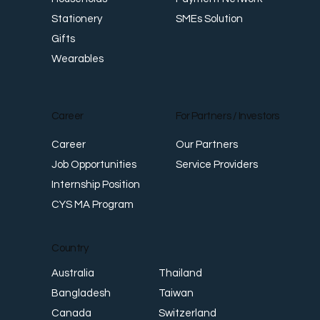
SMEs Solution
Stationery
Gifts
Wearables
Career
For Partners / Investors
Career
Our Partners
Job Opportunities
Service Providers
Internship Position
CYS MA Program
Country
Thailand
Australia
Taiwan
Bangladesh
Switzerland
Canada