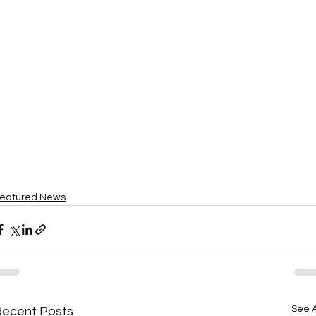
eatured News
See A
Recent Posts